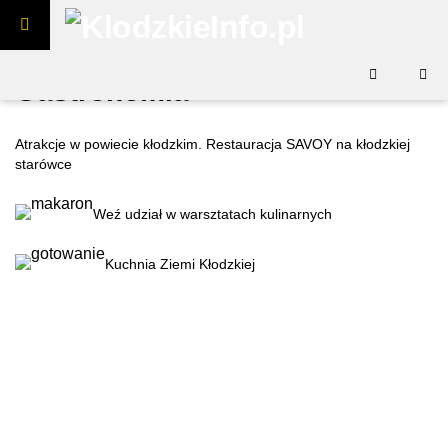
Skip to content
Gastronomia
NoweMedium
Atrakcje w powiecie kłodzkim. Restauracja SAVOY na kłodzkiej
starówce
Dolnośląskie
Exact matches only
Weź udział w warsztatach kulinarnych
Search in title
Kuchnia Ziemi Kłodzkiej
Search in content
Search in posts
Search in pages