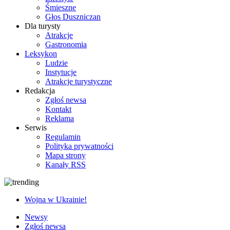
Śmieszne
Głos Duszniczan
Dla turysty
Atrakcje
Gastronomia
Leksykon
Ludzie
Instytucje
Atrakcje turystyczne
Redakcja
Zgłoś newsa
Kontakt
Reklama
Serwis
Regulamin
Polityka prywatności
Mapa strony
Kanały RSS
Wojna w Ukrainie!
Newsy
Zgłoś newsa