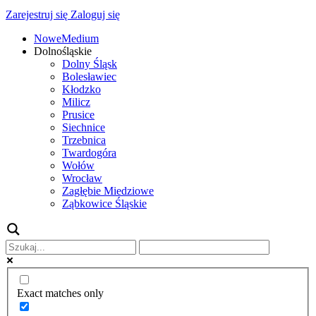
Zarejestruj się
Zaloguj się
NoweMedium
Dolnośląskie
Dolny Śląsk
Bolesławiec
Kłodzko
Milicz
Prusice
Siechnice
Trzebnica
Twardogóra
Wołów
Wrocław
Zagłębie Miedziowe
Ząbkowice Śląskie
Exact matches only