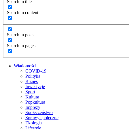
Search in title
Search in content
Search in posts
Search in pages
Wiadomości
COVID-19
Polityka
Biznes
Inwestycje
Sport
Kultura
Popkultura
Imprezy
Społeczeństwo
Sprawy społeczne
Ekologia
Lifestyle