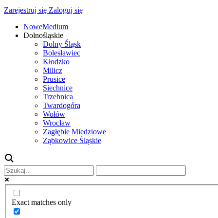
Zarejestruj się
Zaloguj się
NoweMedium
Dolnośląskie
Dolny Śląsk
Bolesławiec
Kłodzko
Milicz
Prusice
Siechnice
Trzebnica
Twardogóra
Wołów
Wrocław
Zagłębie Miedziowe
Ząbkowice Śląskie
Exact matches only