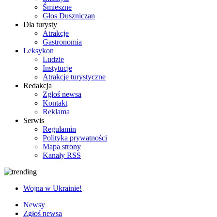
Śmieszne
Głos Duszniczan
Dla turysty
Atrakcje
Gastronomia
Leksykon
Ludzie
Instytucje
Atrakcje turystyczne
Redakcja
Zgłoś newsa
Kontakt
Reklama
Serwis
Regulamin
Polityka prywatności
Mapa strony
Kanały RSS
Wojna w Ukrainie!
Newsy
Zgłoś newsa