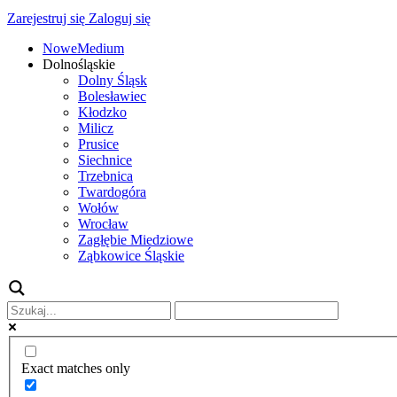
Zarejestruj się
Zaloguj się
NoweMedium
Dolnośląskie
Dolny Śląsk
Bolesławiec
Kłodzko
Milicz
Prusice
Siechnice
Trzebnica
Twardogóra
Wołów
Wrocław
Zagłębie Miedziowe
Ząbkowice Śląskie
Exact matches only