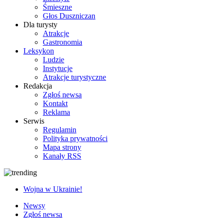
Śmieszne
Głos Duszniczan
Dla turysty
Atrakcje
Gastronomia
Leksykon
Ludzie
Instytucje
Atrakcje turystyczne
Redakcja
Zgłoś newsa
Kontakt
Reklama
Serwis
Regulamin
Polityka prywatności
Mapa strony
Kanały RSS
Wojna w Ukrainie!
Newsy
Zgłoś newsa