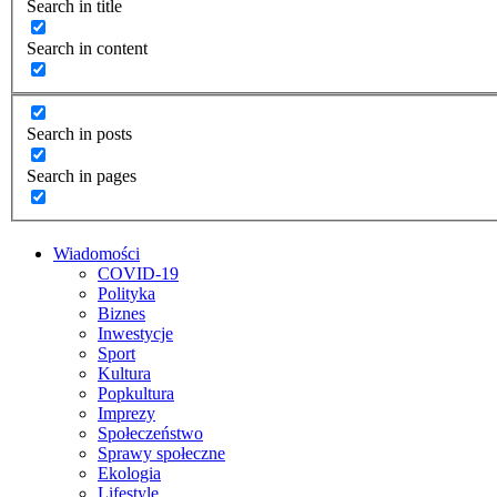
Search in title
Search in content
Search in posts
Search in pages
Wiadomości
COVID-19
Polityka
Biznes
Inwestycje
Sport
Kultura
Popkultura
Imprezy
Społeczeństwo
Sprawy społeczne
Ekologia
Lifestyle