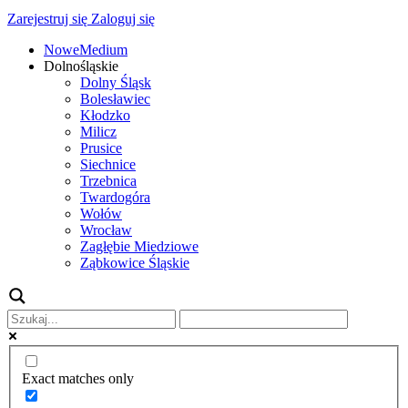
Zarejestruj się
Zaloguj się
NoweMedium
Dolnośląskie
Dolny Śląsk
Bolesławiec
Kłodzko
Milicz
Prusice
Siechnice
Trzebnica
Twardogóra
Wołów
Wrocław
Zagłębie Miedziowe
Ząbkowice Śląskie
Exact matches only