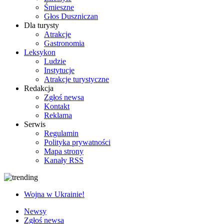
Śmieszne
Głos Duszniczan
Dla turysty
Atrakcje
Gastronomia
Leksykon
Ludzie
Instytucje
Atrakcje turystyczne
Redakcja
Zgłoś newsa
Kontakt
Reklama
Serwis
Regulamin
Polityka prywatności
Mapa strony
Kanały RSS
Wojna w Ukrainie!
Newsy
Zgłoś newsa