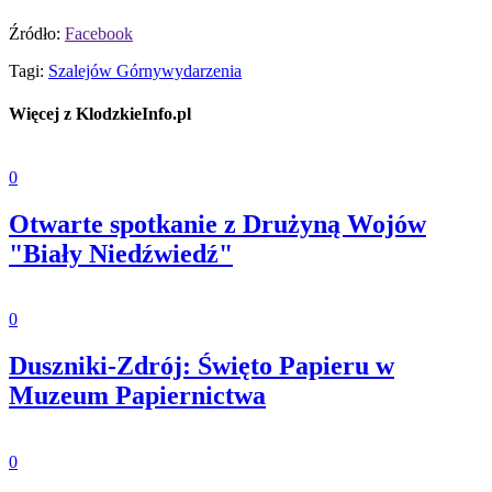
Źródło:
Facebook
Tagi:
Szalejów Górny
wydarzenia
Więcej z KlodzkieInfo.pl
0
Otwarte spotkanie z Drużyną Wojów
"Biały Niedźwiedź"
0
Duszniki-Zdrój: Święto Papieru w
Muzeum Papiernictwa
0