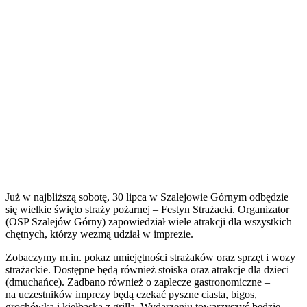
Już w najbliższą sobotę, 30 lipca w Szalejowie Górnym odbędzie
się wielkie święto straży pożarnej – Festyn Strażacki. Organizator
(OSP Szalejów Górny) zapowiedział wiele atrakcji dla wszystkich
chętnych, którzy wezmą udział w imprezie.
Zobaczymy m.in. pokaz umiejętności strażaków oraz sprzęt i wozy
strażackie. Dostępne będą również stoiska oraz atrakcje dla dzieci
(dmuchańce). Zadbano również o zaplecze gastronomiczne –
na uczestników imprezy będą czekać pyszne ciasta, bigos,
grochówka i kiełbaska z grilla. Wydarzeniu towarzyszyć będzie