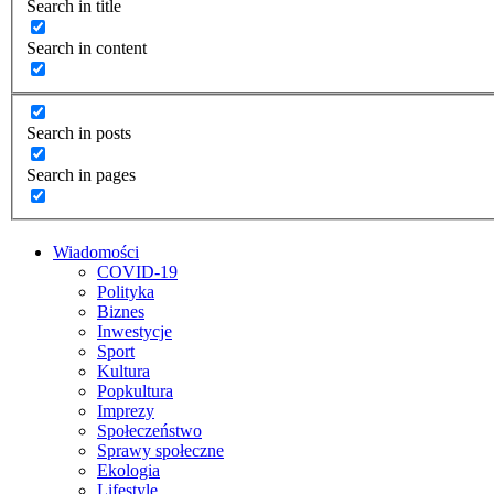
Search in title
Search in content
Search in posts
Search in pages
Wiadomości
COVID-19
Polityka
Biznes
Inwestycje
Sport
Kultura
Popkultura
Imprezy
Społeczeństwo
Sprawy społeczne
Ekologia
Lifestyle