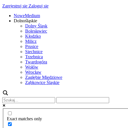
Zarejestruj się
Zaloguj się
NoweMedium
Dolnośląskie
Dolny Śląsk
Bolesławiec
Kłodzko
Milicz
Prusice
Siechnice
Trzebnica
Twardogóra
Wołów
Wrocław
Zagłębie Miedziowe
Ząbkowice Śląskie
Exact matches only