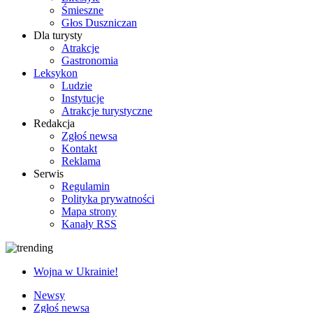
Śmieszne
Głos Duszniczan
Dla turysty
Atrakcje
Gastronomia
Leksykon
Ludzie
Instytucje
Atrakcje turystyczne
Redakcja
Zgłoś newsa
Kontakt
Reklama
Serwis
Regulamin
Polityka prywatności
Mapa strony
Kanały RSS
Wojna w Ukrainie!
Newsy
Zgłoś newsa