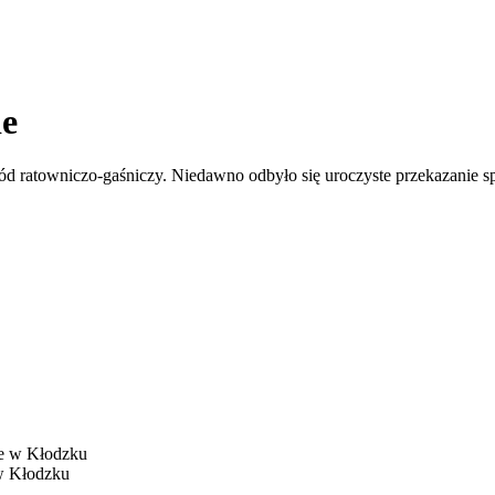
ie
d ratowniczo-gaśniczy. Niedawno odbyło się uroczyste przekazanie sp
 w Kłodzku