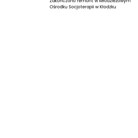
Lifestyle
Zakończono remont w Młodzieżowym
Ośrodku Socjoterapii w Kłodzku
Śmieszne
Głos Duszniczan