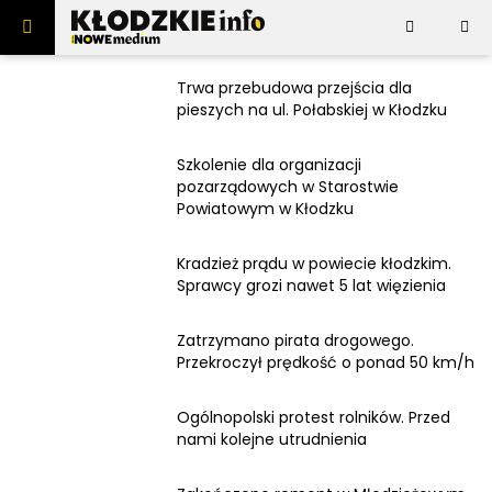
Skip to content
Trwa przebudowa przejścia dla
NoweMedium
pieszych na ul. Połabskiej w Kłodzku
Dolnośląskie
Szkolenie dla organizacji
Wiadomości
pozarządowych w Starostwie
Dla turysty
COVID-19
Powiatowym w Kłodzku
Polityka
Leksykon
Atrakcje
Biznes
Kradzież prądu w powiecie kłodzkim.
Gastronomia
Redakcja
Ludzie
Inwestycje
Sprawcy grozi nawet 5 lat więzienia
Instytucje
Sport
Serwis
Zgłoś newsa
Atrakcje turystyczne
Kultura
Zatrzymano pirata drogowego.
Kontakt
Regulamin
Popkultura
Przekroczył prędkość o ponad 50 km/h
Reklama
Polityka prywatności
Imprezy
Mapa strony
Społeczeństwo
Ogólnopolski protest rolników. Przed
Kanały RSS
nami kolejne utrudnienia
Sprawy społeczne
Ekologia